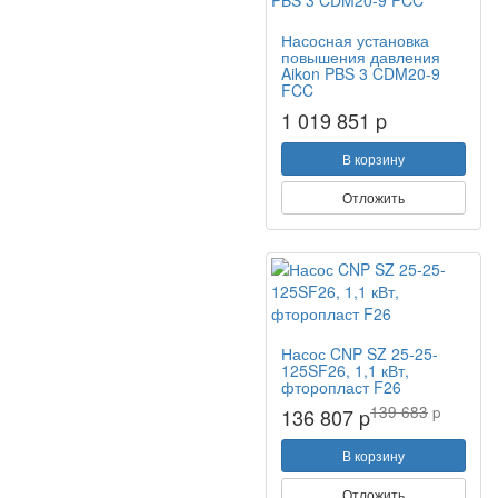
Насосная установка
повышения давления
Aikon PBS 3 CDM20-9
FCC
1 019 851 p
В корзину
Отложить
Насос CNP SZ 25-25-
125SF26, 1,1 кВт,
фторопласт F26
139 683
p
136 807 p
В корзину
Отложить