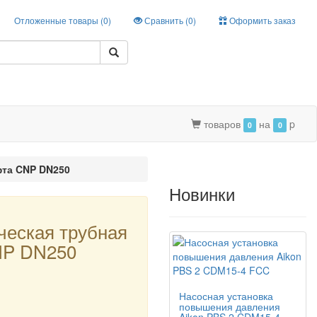
Отложенные товары (
0
)
Сравнить (
0
)
Оформить заказ
товаров
на
p
0
0
фта CNP DN250
Новинки
ческая трубная
NP DN250
Насосная установка
повышения давления