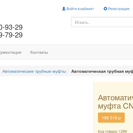
Войти в кабинет
Регистрация
0-93-29
9-79-29
кументация
Контакты
Автоматические трубные муфты
Автоматическая трубная му
Автомати
муфта C
186 518
p
Код товара: 1289