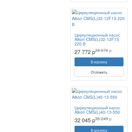
Циркуляционный насос
Aikon CMS(L)32-12F1S
220 В
28 676
p
27 772 p
В корзину
Отложить
Циркуляционный насос
Aikon CMS(L)40-13-550
35 249
p
32 045 p
В корзину