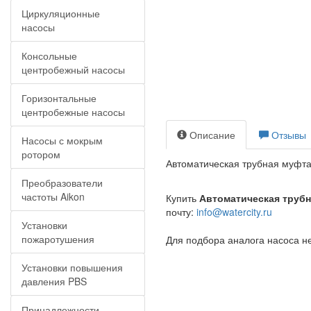
Циркуляционные
насосы
Консольные
центробежный насосы
Горизонтальные
центробежные насосы
Описание
Отзывы
Насосы с мокрым
ротором
Автоматическая трубная муфт
Преобразователи
частоты Aikon
Купить
Автоматическая труб
почту:
info@watercity.ru
Установки
пожаротушения
Для подбора аналога насоса н
Установки повышения
давления PBS
Принадлежности