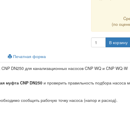
Cр
(по оцен
В корзину
Печатная форма
а CNP DN250 для канализационных насосов CNP WQ и CNP WQ-W
ная муфта CNP DN250
и проверить правильность подбора насоса м
еобходимо сообщить рабочую точку насоса (напор и расход).