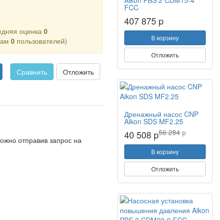
Aikon PBS 2 CDM15-4
FCC
407 875 p
едняя оценка
0
В корзину
кам
0
пользователей)
Отложить
Сравнить
Отложить
Дренажный насос CNP
Aikon SDS MF2.25
56 284
p
40 508 p
ожно отправив запрос на
В корзину
Отложить