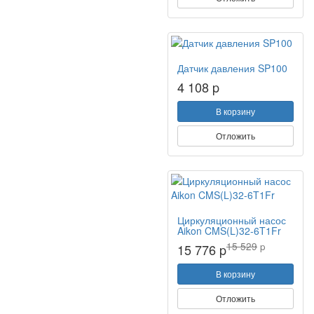
Датчик давления SP100
4 108 p
В корзину
Отложить
Циркуляционный насос
Aikon CMS(L)32-6T1Fr
15 529
p
15 776 p
В корзину
Отложить