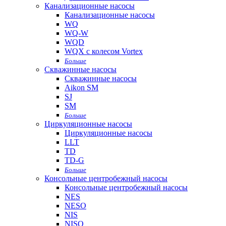
Канализационные насосы
Канализационные насосы
WQ
WQ-W
WQD
WQX с колесом Vortex
Больше
Скважинные насосы
Скважинные насосы
Aikon SM
SJ
SM
Больше
Циркуляционные насосы
Циркуляционные насосы
LLT
TD
TD-G
Больше
Консольные центробежный насосы
Консольные центробежный насосы
NES
NESO
NIS
NISO