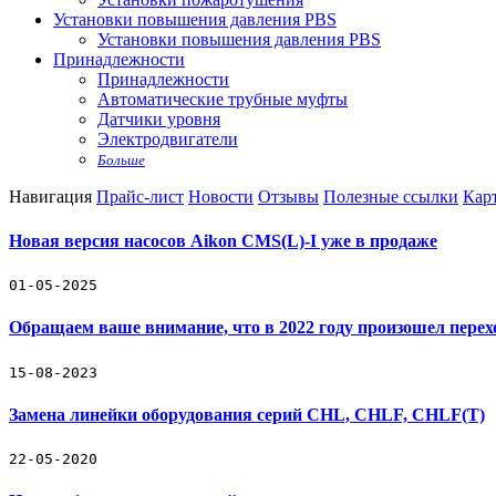
Установки повышения давления PBS
Установки повышения давления PBS
Принадлежности
Принадлежности
Автоматические трубные муфты
Датчики уровня
Электродвигатели
Больше
Навигация
Прайс-лист
Новости
Отзывы
Полезные ссылки
Карт
Новая версия насосов Aikon CMS(L)-I уже в продаже
01-05-2025
Обращаем ваше внимание, что в 2022 году произошел пере
15-08-2023
Замена линейки оборудования серий CHL, CHLF, CHLF(T)
22-05-2020