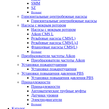
SMM
SZ
Больше
Горизонтальные центробежные насосы
Горизонтальные центробежные насосы
Насосы с мокрым ротором
Насосы с мокрым ротором
Aikon CMS L
Резьбовые насосы CMS(L)
Резьбовые насосы CMS(L)-I
Фланцевые насосы CMS(L)
Больше
Преобразователи частоты Aikon
Преобразователи частоты Aikon
Установки пожаротушения
Установки пожаротушения
Установки повышения давления PBS
Установки повышения давления PBS
Принадлежности
Принадлежности
Автоматические трубные муфты
Датчики уровня
Электродвигатели
Больше
Каталог