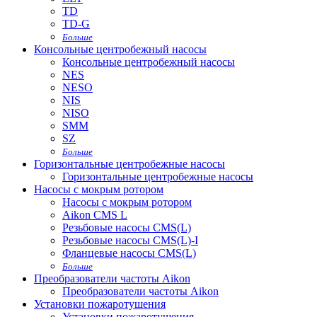
TD
TD-G
Больше
Консольные центробежный насосы
Консольные центробежный насосы
NES
NESO
NIS
NISO
SMM
SZ
Больше
Горизонтальные центробежные насосы
Горизонтальные центробежные насосы
Насосы с мокрым ротором
Насосы с мокрым ротором
Aikon CMS L
Резьбовые насосы CMS(L)
Резьбовые насосы CMS(L)-I
Фланцевые насосы CMS(L)
Больше
Преобразователи частоты Aikon
Преобразователи частоты Aikon
Установки пожаротушения
Установки пожаротушения