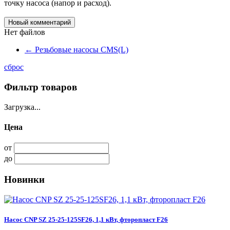
точку насоса (напор и расход).
Новый комментарий
Нет файлов
←
Резьбовые насосы CMS(L)
сброс
Фильтр товаров
Загрузка...
Цена
от
до
Новинки
Насос CNP SZ 25-25-125SF26, 1,1 кВт, фторопласт F26