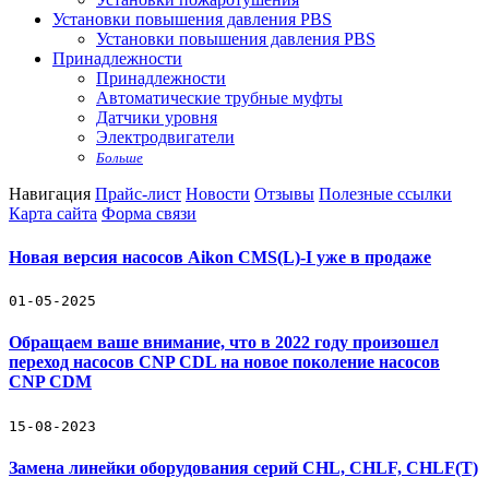
Установки повышения давления PBS
Установки повышения давления PBS
Принадлежности
Принадлежности
Автоматические трубные муфты
Датчики уровня
Электродвигатели
Больше
Навигация
Прайс-лист
Новости
Отзывы
Полезные ссылки
Карта сайта
Форма связи
Новая версия насосов Aikon CMS(L)-I уже в продаже
01-05-2025
Обращаем ваше внимание, что в 2022 году произошел
переход насосов CNP CDL на новое поколение насосов
CNP CDM
15-08-2023
Замена линейки оборудования серий CHL, CHLF, CHLF(T)