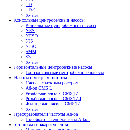
TD
TD-G
Больше
Консольные центробежный насосы
Консольные центробежный насосы
NES
NESO
NIS
NISO
SMM
SZ
Больше
Горизонтальные центробежные насосы
Горизонтальные центробежные насосы
Насосы с мокрым ротором
Насосы с мокрым ротором
Aikon CMS L
Резьбовые насосы CMS(L)
Резьбовые насосы CMS(L)-I
Фланцевые насосы CMS(L)
Больше
Преобразователи частоты Aikon
Преобразователи частоты Aikon
Установки пожаротушения
Установки пожаротушения