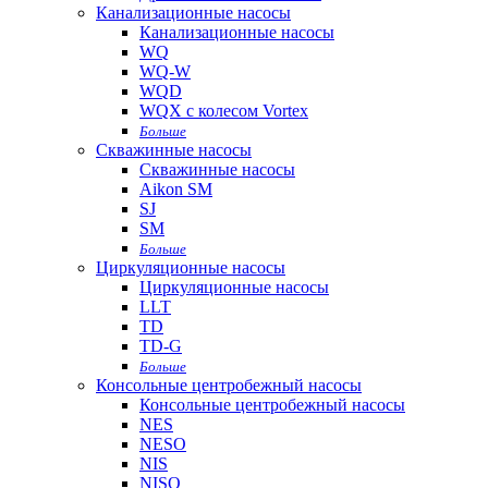
Канализационные насосы
Канализационные насосы
WQ
WQ-W
WQD
WQX с колесом Vortex
Больше
Скважинные насосы
Скважинные насосы
Aikon SM
SJ
SM
Больше
Циркуляционные насосы
Циркуляционные насосы
LLT
TD
TD-G
Больше
Консольные центробежный насосы
Консольные центробежный насосы
NES
NESO
NIS
NISO