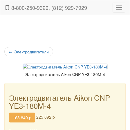
8-800-250-9329, (812) 929-7929
Навиг
←
Электродвигатели
Электродвигатель Aikon CNP YE3-180M-4
Электродвигатель Aikon CNP
YE3-180M-4
225 092
p
168 840
p