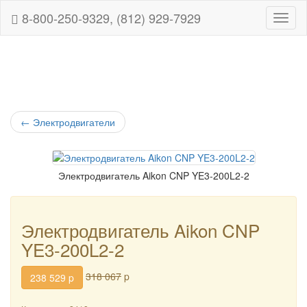
8-800-250-9329, (812) 929-7929
Навиг
←
Электродвигатели
Электродвигатель Aikon CNP YE3-200L2-2
Электродвигатель Aikon CNP
YE3-200L2-2
318 067
p
238 529
p