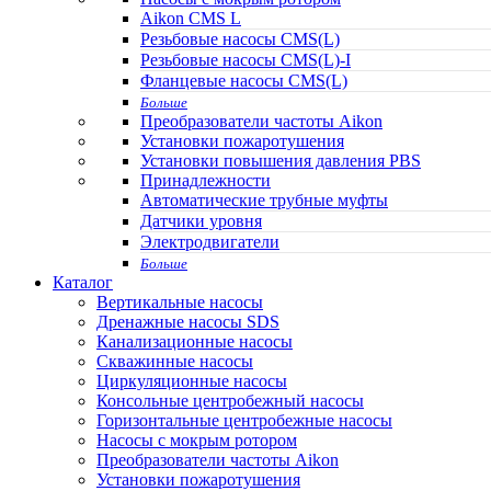
Aikon CMS L
Резьбовые насосы CMS(L)
Резьбовые насосы CMS(L)-I
Фланцевые насосы CMS(L)
Больше
Преобразователи частоты Aikon
Установки пожаротушения
Установки повышения давления PBS
Принадлежности
Автоматические трубные муфты
Датчики уровня
Электродвигатели
Больше
Каталог
Вертикальные насосы
Дренажные насосы SDS
Канализационные насосы
Скважинные насосы
Циркуляционные насосы
Консольные центробежный насосы
Горизонтальные центробежные насосы
Насосы с мокрым ротором
Преобразователи частоты Aikon
Установки пожаротушения