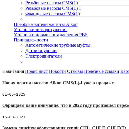
Резьбовые насосы CMS(L)
Резьбовые насосы CMS(L)-I
Фланцевые насосы CMS(L)
Преобразователи частоты Aikon
Установки пожаротушения
Установки повышения давления PBS
Принадлежности
Автоматические трубные муфты
Датчики уровня
Электродвигатели
Навигация
Прайс-лист
Новости
Отзывы
Полезные ссылки
Карт
Новая версия насосов Aikon CMS(L)-I уже в продаже
01-05-2025
Обращаем ваше внимание, что в 2022 году произошел пере
15-08-2023
Замена линейки оборудования серий CHL, CHLF, CHLF(T)