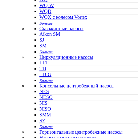
WQ-W
WQD
WQX с колесом Vortex
Больше
Скважинные насосы
Aikon SM
SJ
SM
Больше
Циркуляционные насосы
LLT
TD
TD-G
Больше
Консольные центробежный насосы
NES
NESO
NIS
NISO
SMM
SZ
Больше
Горизонтальные центробежные насосы
Насосы с мокрым ротором