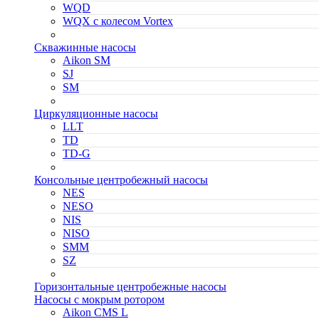
WQD
WQX с колесом Vortex
Скважинные насосы
Aikon SM
SJ
SM
Циркуляционные насосы
LLT
TD
TD-G
Консольные центробежный насосы
NES
NESO
NIS
NISO
SMM
SZ
Горизонтальные центробежные насосы
Насосы с мокрым ротором
Aikon CMS L