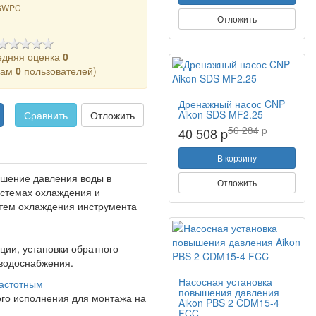
SWPC
Отложить
едняя оценка
0
кам
0
пользователей)
Дренажный насос CNP
Aikon SDS MF2.25
Сравнить
Отложить
56 284
p
40 508 p
В корзину
ышение давления воды в
Отложить
истемах охлаждения и
стем охлаждения инструмента
ии, установки обратного
 водоснабжения.
Насосная установка
частотным
повышения давления
ого исполнения для монтажа на
Aikon PBS 2 CDM15-4
FCC