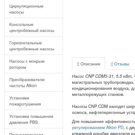
Циркуляционные
насосы
Консольные
центробежный насосы
Горизонтальные
центробежные насосы
Насосы с мокрым
Описание
Отзывы
ротором
Насос CNP CDM5-31, 5,5 кВт, 
Преобразователи
магистральных трубопроводах,
частоты Aikon
кондиционирования воздуха, д
металлорежущих станков.
Установки
пожаротушения
Насосы CNP CDM находят широк
осмоса, нефтеперегонные уста
Установки повышения
Для повышения эффективности
давления PBS
регулированием Aikon PD
, с д
клеммной коробке двигателя н
Принадлежности