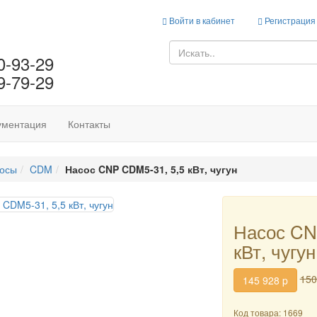
Войти в кабинет
Регистрация
0-93-29
9-79-29
ументация
Контакты
сосы
CDM
Насос CNP CDM5-31, 5,5 кВт, чугун
Насос CN
кВт, чугун
150
145 928
p
Код товара: 1669