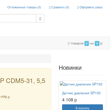
Отложенные товары (
0
)
Сравнить (
0
)
Оформить заказ
товаров
на
p
0
0
Новинки
P CDM5-31, 5,5
Датчик давления SP100
 776
p
4 108 p
В корзину