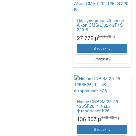
Циркуляционный насос
Aikon CMS(L)32-12F1S
220 В
28 676
p
27 772 p
В корзину
Отложить
Насос CNP SZ 25-25-
125SF26, 1,1 кВт,
фторопласт F26
139 683
p
136 807 p
В корзину