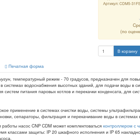
Артикул:
CDM5-31F
Cр
(по оцен
В корзину
Печатная форма
чугун,
температурный режим - 70 градусов, предназначен для пов
 в системах водоснабжения высотных зданий, для подачи воды в с
ля систем питания паровых котлов и перекачки конденсата, для си
ое применение в системах очистки воды, системы ультрафильтрац
новки, сепараторы, фильтрация и перекачивание воды в системах
 работы насос CNP CDM может комплектоваться
контроллером с 
вумя классами защиты: IP 20 шкафного исполнения и IP 65 накладн
асоса.