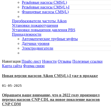
Резьбовые насосы CMS(L)
Резьбовые насосы CMS(L)-I
Фланцевые насосы CMS(L)
Преобразователи частоты Aikon
Установки пожаротушения
Установки повышения давления PBS
Принадлежности
Автоматические трубные муфты
Датчики уровня
Электродвигатели
Навигация
Прайс-лист
Новости
Отзывы
Полезные ссылки
Карта сайта
Форма связи
Новая версия насосов Aikon CMS(L)-I уже в продаже
01-05-2025
Обращаем ваше внимание, что в 2022 году произошел
переход насосов CNP CDL на новое поколение насосов
CNP CDM