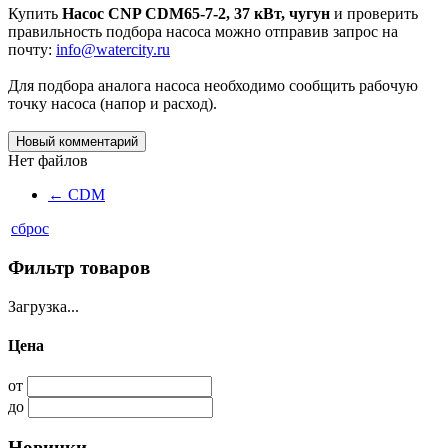
Купить
Насос CNP CDM65-7-2, 37 кВт, чугун
и проверить
правильность подбора насоса можно отправив запрос на
почту:
info@watercity.ru
Для подбора аналога насоса необходимо сообщить рабочую
точку насоса (напор и расход).
Новый комментарий
Нет файлов
←
CDM
сброс
Фильтр товаров
Загрузка...
Цена
от
до
Новинки