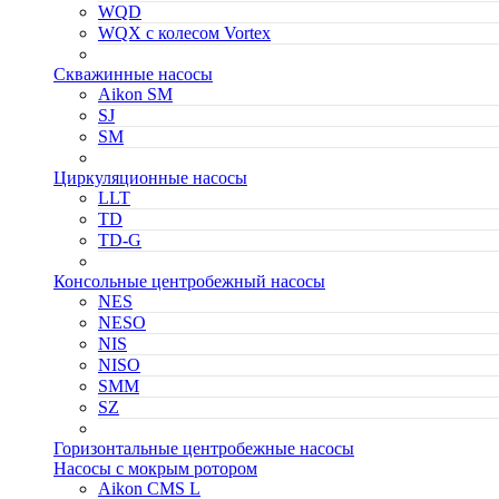
WQD
WQX с колесом Vortex
Скважинные насосы
Aikon SM
SJ
SM
Циркуляционные насосы
LLT
TD
TD-G
Консольные центробежный насосы
NES
NESO
NIS
NISO
SMM
SZ
Горизонтальные центробежные насосы
Насосы с мокрым ротором
Aikon CMS L