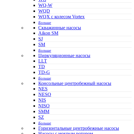
WQ-W
WQD
WQX с колесом Vortex
Больше
Скважинные насосы
Aikon SM
SJ
SM
Больше
Циркуляционные насосы
LLT
TD
TD-G
Больше
Консольные центробежный насосы
NES
NESO
NIS
NISO
SMM
SZ
Больше
Горизонтальные центробежные насосы
Насосы с мокрым ротором