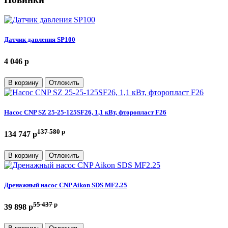
Датчик давления SP100
4 046 p
В корзину
Отложить
Насос CNP SZ 25-25-125SF26, 1,1 кВт, фторопласт F26
137 580
p
134 747 p
В корзину
Отложить
Дренажный насос CNP Aikon SDS MF2.25
55 437
p
39 898 p