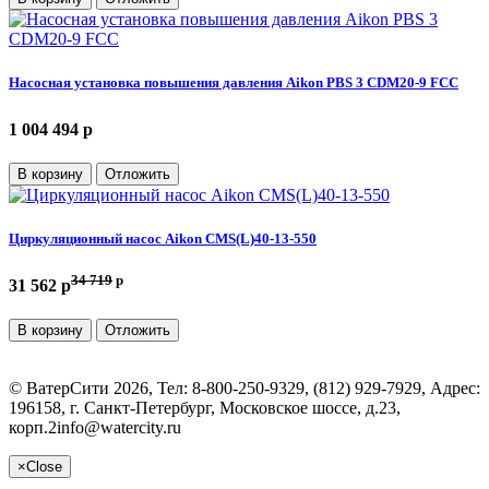
Насосная установка повышения давления Aikon PBS 3 CDM20-9 FCC
1 004 494 p
В корзину
Отложить
Циркуляционный насос Aikon CMS(L)40-13-550
34 719
p
31 562 p
В корзину
Отложить
©
ВатерСити
2026, Тел:
8-800-250-9329, (812) 929-7929
,
Адрес:
196158, г. Санкт-Петербург, Московское шоссе, д.23,
корп.2
info@watercity.ru
×
Close