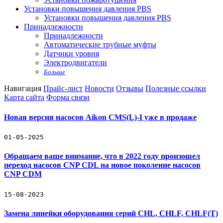
Установки повышения давления PBS
Установки повышения давления PBS
Принадлежности
Принадлежности
Автоматические трубные муфты
Датчики уровня
Электродвигатели
Больше
Навигация
Прайс-лист
Новости
Отзывы
Полезные ссылки
Карта сайта
Форма связи
Новая версия насосов Aikon CMS(L)-I уже в продаже
01-05-2025
Обращаем ваше внимание, что в 2022 году произошел
переход насосов CNP CDL на новое поколение насосов
CNP CDM
15-08-2023
Замена линейки оборудования серий CHL, CHLF, CHLF(T)