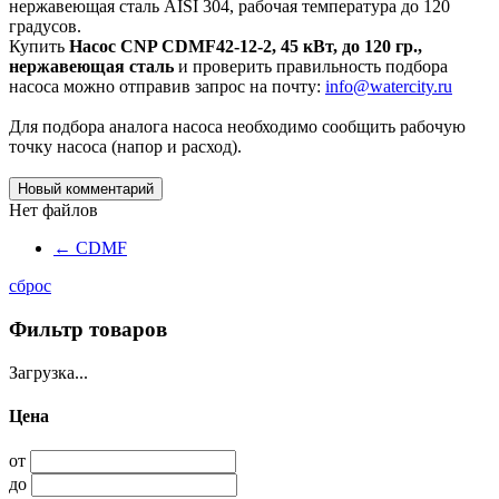
нержавеющая cталь AISI 304, рабочая температура до 120
градусов.
Купить
Насос CNP CDMF42-12-2, 45 кВт, до 120 гр.,
нержавеющая cталь
и проверить правильность подбора
насоса можно отправив запрос на почту:
info@watercity.ru
Для подбора аналога насоса необходимо сообщить рабочую
точку насоса (напор и расход).
Новый комментарий
Нет файлов
←
CDMF
сброс
Фильтр товаров
Загрузка...
Цена
от
до