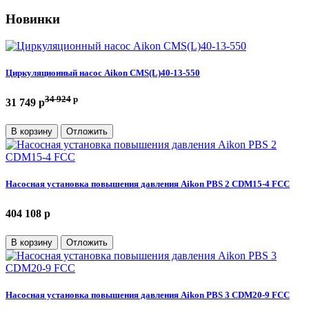
Новинки
Циркуляционный насос Aikon CMS(L)40-13-550
34 924
p
31 749 p
В корзину
Отложить
Насосная установка повышения давления Aikon PBS 2 CDM15-4 FCC
404 108 p
В корзину
Отложить
Насосная установка повышения давления Aikon PBS 3 CDM20-9 FCC