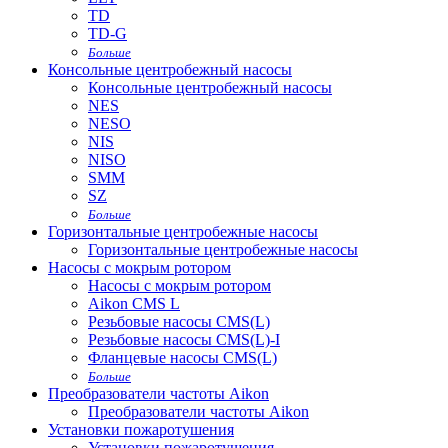
TD
TD-G
Больше
Консольные центробежный насосы
Консольные центробежный насосы
NES
NESO
NIS
NISO
SMM
SZ
Больше
Горизонтальные центробежные насосы
Горизонтальные центробежные насосы
Насосы с мокрым ротором
Насосы с мокрым ротором
Aikon CMS L
Резьбовые насосы CMS(L)
Резьбовые насосы CMS(L)-I
Фланцевые насосы CMS(L)
Больше
Преобразователи частоты Aikon
Преобразователи частоты Aikon
Установки пожаротушения
Установки пожаротушения