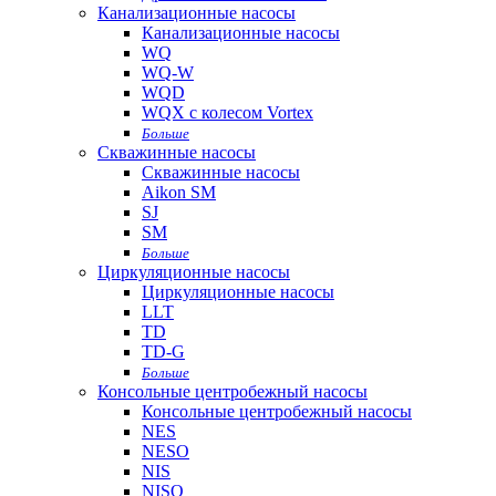
Канализационные насосы
Канализационные насосы
WQ
WQ-W
WQD
WQX с колесом Vortex
Больше
Скважинные насосы
Скважинные насосы
Aikon SM
SJ
SM
Больше
Циркуляционные насосы
Циркуляционные насосы
LLT
TD
TD-G
Больше
Консольные центробежный насосы
Консольные центробежный насосы
NES
NESO
NIS
NISO