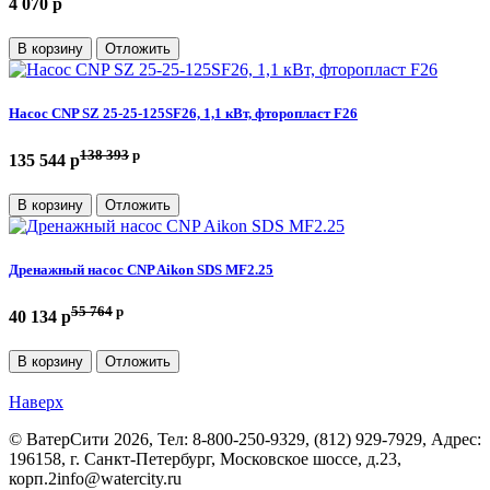
4 070 p
В корзину
Отложить
Насос CNP SZ 25-25-125SF26, 1,1 кВт, фторопласт F26
138 393
p
135 544 p
В корзину
Отложить
Дренажный насос CNP Aikon SDS MF2.25
55 764
p
40 134 p
В корзину
Отложить
Наверх
©
ВатерСити
2026, Тел:
8-800-250-9329, (812) 929-7929
,
Адрес:
196158, г. Санкт-Петербург, Московское шоссе, д.23,
корп.2
info@watercity.ru