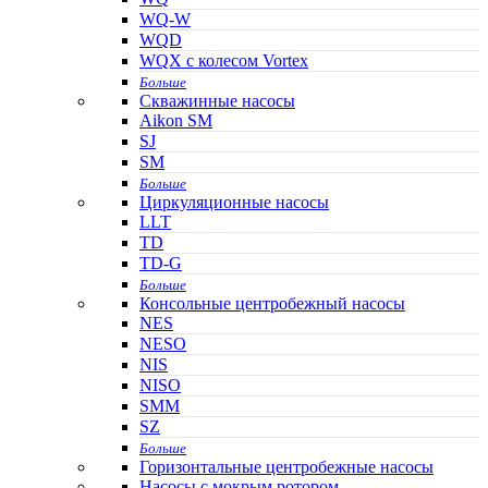
WQ-W
WQD
WQX с колесом Vortex
Больше
Скважинные насосы
Aikon SM
SJ
SM
Больше
Циркуляционные насосы
LLT
TD
TD-G
Больше
Консольные центробежный насосы
NES
NESO
NIS
NISO
SMM
SZ
Больше
Горизонтальные центробежные насосы
Насосы с мокрым ротором