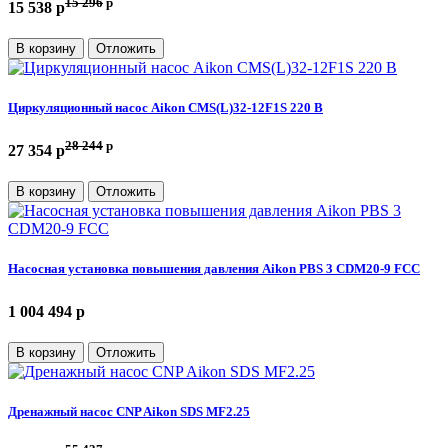
15 296
p
15 538 p
В корзину
Отложить
Циркуляционный насос Aikon CMS(L)32-12F1S 220 В
28 244
p
27 354 p
В корзину
Отложить
Насосная установка повышения давления Aikon PBS 3 CDM20-9 FCC
1 004 494 p
В корзину
Отложить
Дренажный насос CNP Aikon SDS MF2.25