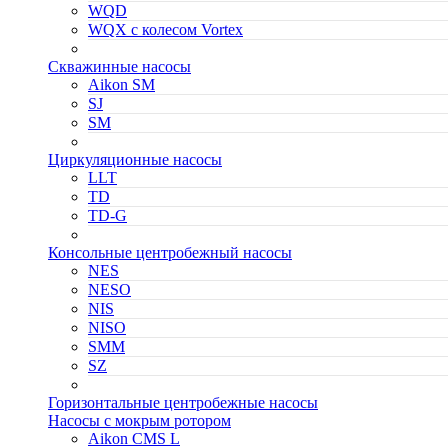
WQD
WQX с колесом Vortex
Скважинные насосы
Aikon SM
SJ
SM
Циркуляционные насосы
LLT
TD
TD-G
Консольные центробежный насосы
NES
NESO
NIS
NISO
SMM
SZ
Горизонтальные центробежные насосы
Насосы с мокрым ротором
Aikon CMS L