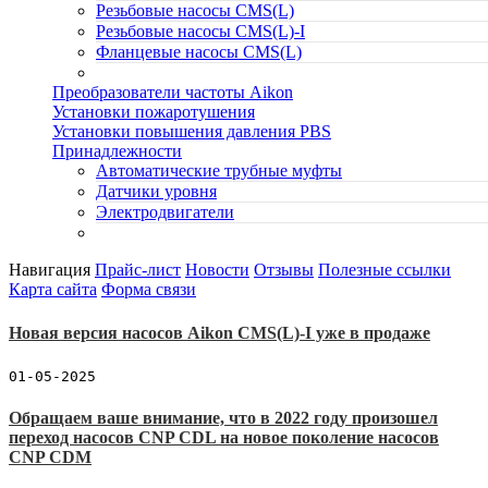
Резьбовые насосы CMS(L)
Резьбовые насосы CMS(L)-I
Фланцевые насосы CMS(L)
Преобразователи частоты Aikon
Установки пожаротушения
Установки повышения давления PBS
Принадлежности
Автоматические трубные муфты
Датчики уровня
Электродвигатели
Навигация
Прайс-лист
Новости
Отзывы
Полезные ссылки
Карта сайта
Форма связи
Новая версия насосов Aikon CMS(L)-I уже в продаже
01-05-2025
Обращаем ваше внимание, что в 2022 году произошел
переход насосов CNP CDL на новое поколение насосов
CNP CDM