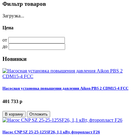
Фильтр товаров
Загрузка...
Цена
от
до
Новинки
Насосная установка повышения давления Aikon PBS 2 CDM15-4 FCC
401 733 p
В корзину
Отложить
Насос CNP SZ 25-25-125SF26, 1,1 кВт, фторопласт F26