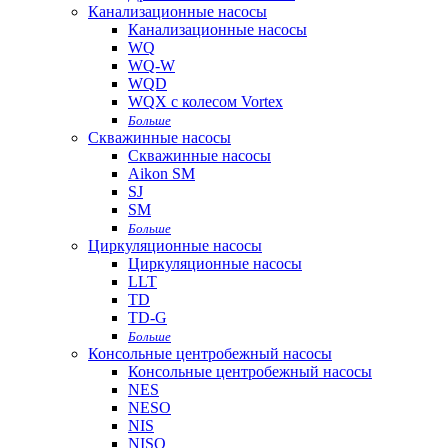
Канализационные насосы
Канализационные насосы
WQ
WQ-W
WQD
WQX с колесом Vortex
Больше
Скважинные насосы
Скважинные насосы
Aikon SM
SJ
SM
Больше
Циркуляционные насосы
Циркуляционные насосы
LLT
TD
TD-G
Больше
Консольные центробежный насосы
Консольные центробежный насосы
NES
NESO
NIS
NISO