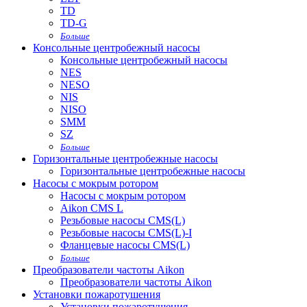
TD
TD-G
Больше
Консольные центробежный насосы
Консольные центробежный насосы
NES
NESO
NIS
NISO
SMM
SZ
Больше
Горизонтальные центробежные насосы
Горизонтальные центробежные насосы
Насосы с мокрым ротором
Насосы с мокрым ротором
Aikon CMS L
Резьбовые насосы CMS(L)
Резьбовые насосы CMS(L)-I
Фланцевые насосы CMS(L)
Больше
Преобразователи частоты Aikon
Преобразователи частоты Aikon
Установки пожаротушения
Установки пожаротушения