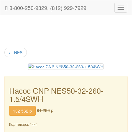
8-800-250-9329, (812) 929-7929
Навиг
←
NES
Насос CNP NES50-32-260-
1.5/4SWH
91 288
p
132 562
p
Код товара: 1441