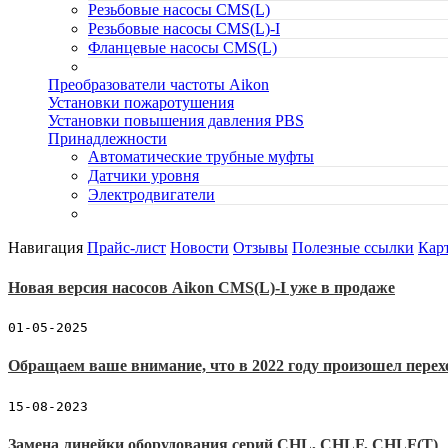
Резьбовые насосы CMS(L)
Резьбовые насосы CMS(L)-I
Фланцевые насосы CMS(L)
Преобразователи частоты Aikon
Установки пожаротушения
Установки повышения давления PBS
Принадлежности
Автоматические трубные муфты
Датчики уровня
Электродвигатели
Навигация
Прайс-лист
Новости
Отзывы
Полезные ссылки
Карт
Новая версия насосов Aikon CMS(L)-I уже в продаже
01-05-2025
Обращаем ваше внимание, что в 2022 году произошел пере
15-08-2023
Замена линейки оборудования серий CHL, CHLF, CHLF(T)