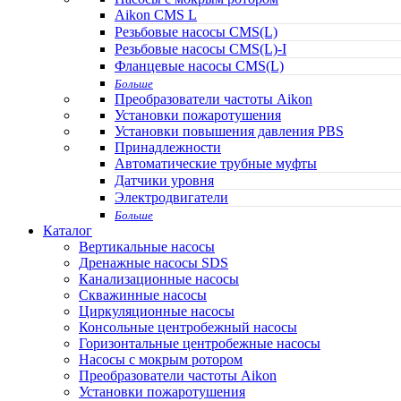
Aikon CMS L
Резьбовые насосы CMS(L)
Резьбовые насосы CMS(L)-I
Фланцевые насосы CMS(L)
Больше
Преобразователи частоты Aikon
Установки пожаротушения
Установки повышения давления PBS
Принадлежности
Автоматические трубные муфты
Датчики уровня
Электродвигатели
Больше
Каталог
Вертикальные насосы
Дренажные насосы SDS
Канализационные насосы
Скважинные насосы
Циркуляционные насосы
Консольные центробежный насосы
Горизонтальные центробежные насосы
Насосы с мокрым ротором
Преобразователи частоты Aikon
Установки пожаротушения