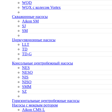
WQD
WQX с колесом Vortex
Скважинные насосы
Aikon SM
SJ
SM
Циркуляционные насосы
LLT
TD
TD-G
Консольные центробежный насосы
NES
NESO
NIS
NISO
SMM
SZ
Горизонтальные центробежные насосы
Насосы с мокрым ротором
Aikon CMS L