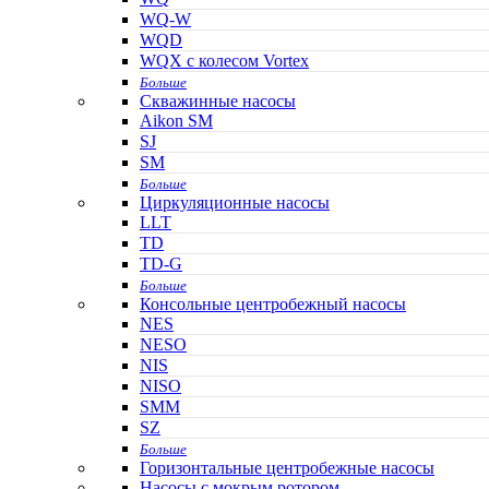
WQ-W
WQD
WQX с колесом Vortex
Больше
Скважинные насосы
Aikon SM
SJ
SM
Больше
Циркуляционные насосы
LLT
TD
TD-G
Больше
Консольные центробежный насосы
NES
NESO
NIS
NISO
SMM
SZ
Больше
Горизонтальные центробежные насосы
Насосы с мокрым ротором