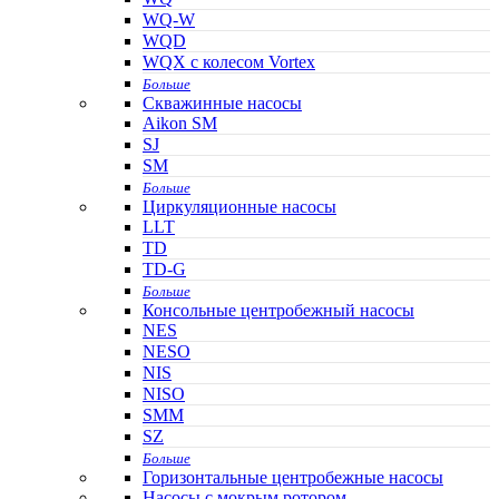
WQ-W
WQD
WQX с колесом Vortex
Больше
Скважинные насосы
Aikon SM
SJ
SM
Больше
Циркуляционные насосы
LLT
TD
TD-G
Больше
Консольные центробежный насосы
NES
NESO
NIS
NISO
SMM
SZ
Больше
Горизонтальные центробежные насосы
Насосы с мокрым ротором