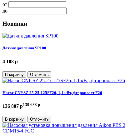
от
до
Новинки
Датчик давления SP100
4 108 p
В корзину
Отложить
Насос CNP SZ 25-25-125SF26, 1,1 кВт, фторопласт F26
139 683
p
136 807 p
В корзину
Отложить