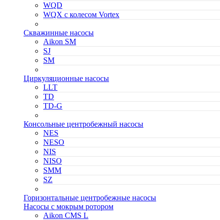
WQD
WQX с колесом Vortex
Скважинные насосы
Aikon SM
SJ
SM
Циркуляционные насосы
LLT
TD
TD-G
Консольные центробежный насосы
NES
NESO
NIS
NISO
SMM
SZ
Горизонтальные центробежные насосы
Насосы с мокрым ротором
Aikon CMS L