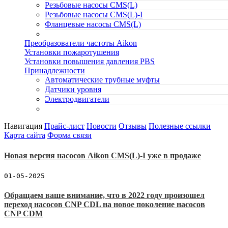
Резьбовые насосы CMS(L)
Резьбовые насосы CMS(L)-I
Фланцевые насосы CMS(L)
Преобразователи частоты Aikon
Установки пожаротушения
Установки повышения давления PBS
Принадлежности
Автоматические трубные муфты
Датчики уровня
Электродвигатели
Навигация
Прайс-лист
Новости
Отзывы
Полезные ссылки
Карта сайта
Форма связи
Новая версия насосов Aikon CMS(L)-I уже в продаже
01-05-2025
Обращаем ваше внимание, что в 2022 году произошел
переход насосов CNP CDL на новое поколение насосов
CNP CDM