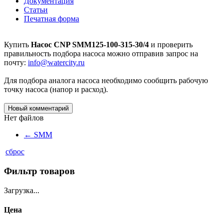
Документация
Статьи
Печатная форма
Купить
Насос CNP SMM125-100-315-30/4
и проверить
правильность подбора насоса можно отправив запрос на
почту:
info@watercity.ru
Для подбора аналога насоса необходимо сообщить рабочую
точку насоса (напор и расход).
Новый комментарий
Нет файлов
←
SMM
сброс
Фильтр товаров
Загрузка...
Цена