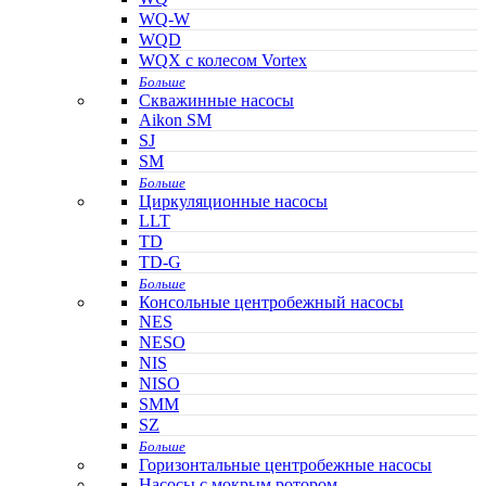
WQ-W
WQD
WQX с колесом Vortex
Больше
Скважинные насосы
Aikon SM
SJ
SM
Больше
Циркуляционные насосы
LLT
TD
TD-G
Больше
Консольные центробежный насосы
NES
NESO
NIS
NISO
SMM
SZ
Больше
Горизонтальные центробежные насосы
Насосы с мокрым ротором