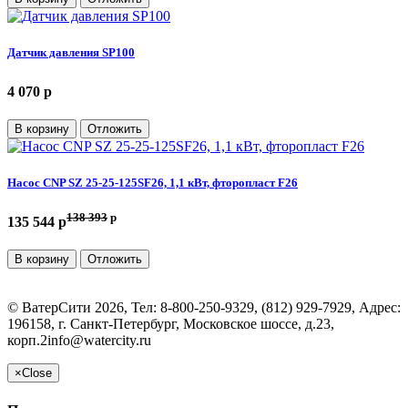
Датчик давления SP100
4 070 p
В корзину
Отложить
Насос CNP SZ 25-25-125SF26, 1,1 кВт, фторопласт F26
138 393
p
135 544 p
В корзину
Отложить
©
ВатерСити
2026, Тел:
8-800-250-9329, (812) 929-7929
,
Адрес:
196158, г. Санкт-Петербург, Московское шоссе, д.23,
корп.2
info@watercity.ru
×
Close