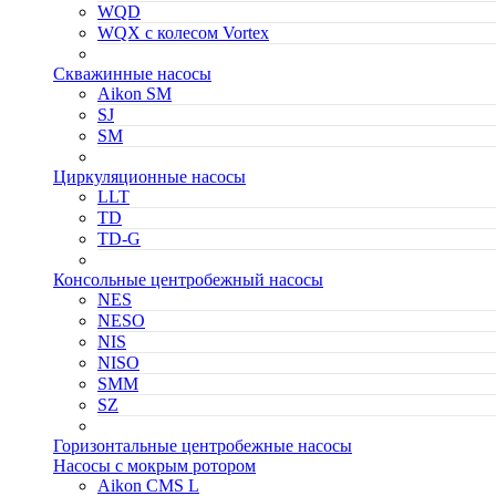
WQD
WQX с колесом Vortex
Скважинные насосы
Aikon SM
SJ
SM
Циркуляционные насосы
LLT
TD
TD-G
Консольные центробежный насосы
NES
NESO
NIS
NISO
SMM
SZ
Горизонтальные центробежные насосы
Насосы с мокрым ротором
Aikon CMS L