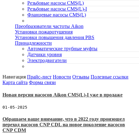
Резьбовые насосы CMS(L)
Резьбовые насосы CMS(L)-I
Фланцевые насосы CMS(L)
Преобразователи частоты Aikon
Установки пожаротушения
Установки повышения давления PBS
Принадлежности
Автоматические трубные муфты
Датчики уровня
Электродвигатели
Навигация
Прайс-лист
Новости
Отзывы
Полезные ссылки
Карта сайта
Форма связи
Новая версия насосов Aikon CMS(L)-I уже в продаже
01-05-2025
Обращаем ваше внимание, что в 2022 году произошел
переход насосов CNP CDL на новое поколение насосов
CNP CDM