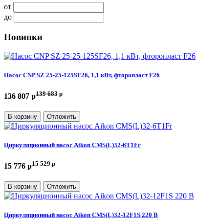
от
до
Новинки
Насос CNP SZ 25-25-125SF26, 1,1 кВт, фторопласт F26
139 683
p
136 807 p
В корзину
Отложить
Циркуляционный насос Aikon CMS(L)32-6T1Fr
15 529
p
15 776 p
В корзину
Отложить
Циркуляционный насос Aikon CMS(L)32-12F1S 220 В