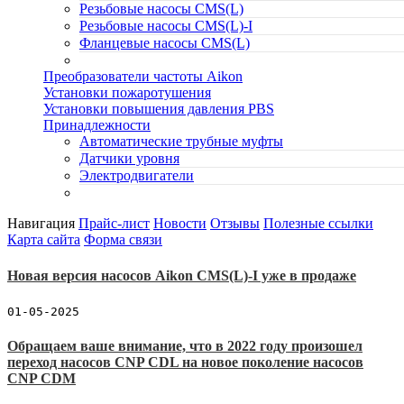
Резьбовые насосы CMS(L)
Резьбовые насосы CMS(L)-I
Фланцевые насосы CMS(L)
Преобразователи частоты Aikon
Установки пожаротушения
Установки повышения давления PBS
Принадлежности
Автоматические трубные муфты
Датчики уровня
Электродвигатели
Навигация
Прайс-лист
Новости
Отзывы
Полезные ссылки
Карта сайта
Форма связи
Новая версия насосов Aikon CMS(L)-I уже в продаже
01-05-2025
Обращаем ваше внимание, что в 2022 году произошел
переход насосов CNP CDL на новое поколение насосов
CNP CDM