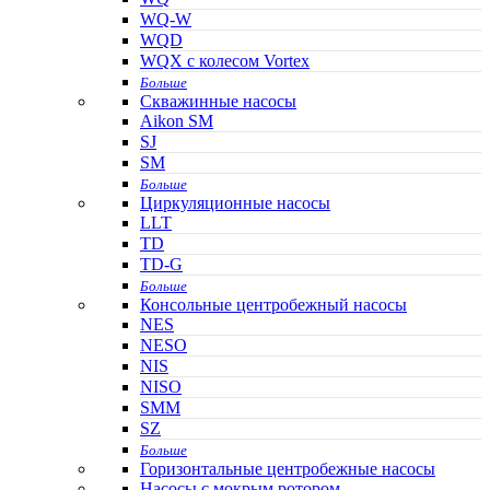
WQ-W
WQD
WQX с колесом Vortex
Больше
Скважинные насосы
Aikon SM
SJ
SM
Больше
Циркуляционные насосы
LLT
TD
TD-G
Больше
Консольные центробежный насосы
NES
NESO
NIS
NISO
SMM
SZ
Больше
Горизонтальные центробежные насосы
Насосы с мокрым ротором