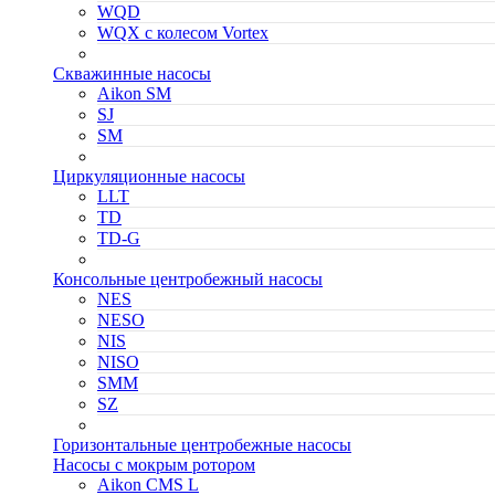
WQD
WQX с колесом Vortex
Скважинные насосы
Aikon SM
SJ
SM
Циркуляционные насосы
LLT
TD
TD-G
Консольные центробежный насосы
NES
NESO
NIS
NISO
SMM
SZ
Горизонтальные центробежные насосы
Насосы с мокрым ротором
Aikon CMS L