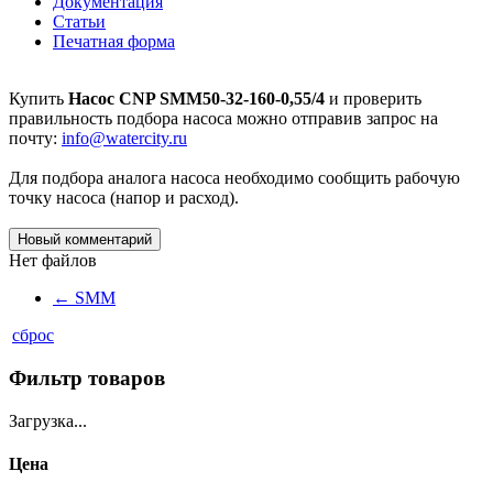
Документация
Статьи
Печатная форма
Купить
Насос CNP SMM50-32-160-0,55/4
и проверить
правильность подбора насоса можно отправив запрос на
почту:
info@watercity.ru
Для подбора аналога насоса необходимо сообщить рабочую
точку насоса (напор и расход).
Новый комментарий
Нет файлов
←
SMM
сброс
Фильтр товаров
Загрузка...
Цена