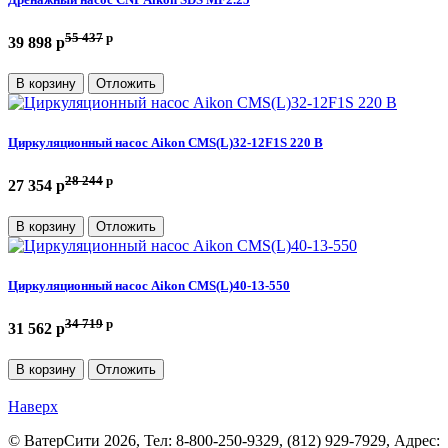
55 437
p
39 898 p
В корзину
Отложить
Циркуляционный насос Aikon CMS(L)32-12F1S 220 В
28 244
p
27 354 p
В корзину
Отложить
Циркуляционный насос Aikon CMS(L)40-13-550
34 719
p
31 562 p
В корзину
Отложить
Наверх
©
ВатерСити
2026, Тел:
8-800-250-9329, (812) 929-7929
,
Адрес: