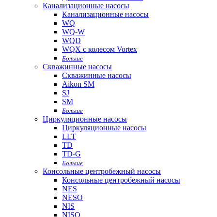
Канализационные насосы
Канализационные насосы
WQ
WQ-W
WQD
WQX с колесом Vortex
Больше
Скважинные насосы
Скважинные насосы
Aikon SM
SJ
SM
Больше
Циркуляционные насосы
Циркуляционные насосы
LLT
TD
TD-G
Больше
Консольные центробежный насосы
Консольные центробежный насосы
NES
NESO
NIS
NISO