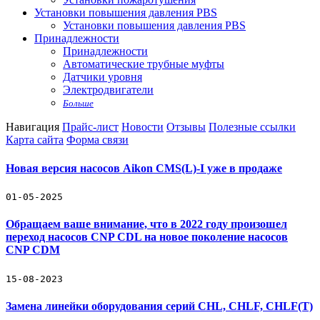
Установки повышения давления PBS
Установки повышения давления PBS
Принадлежности
Принадлежности
Автоматические трубные муфты
Датчики уровня
Электродвигатели
Больше
Навигация
Прайс-лист
Новости
Отзывы
Полезные ссылки
Карта сайта
Форма связи
Новая версия насосов Aikon CMS(L)-I уже в продаже
01-05-2025
Обращаем ваше внимание, что в 2022 году произошел
переход насосов CNP CDL на новое поколение насосов
CNP CDM
15-08-2023
Замена линейки оборудования серий CHL, CHLF, CHLF(T)