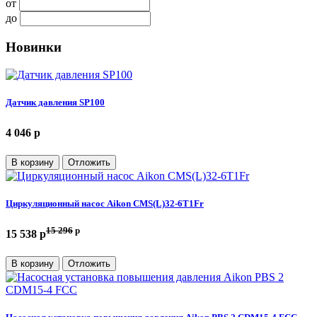
от
до
Новинки
Датчик давления SP100
4 046 p
В корзину
Отложить
Циркуляционный насос Aikon CMS(L)32-6T1Fr
15 296
p
15 538 p
В корзину
Отложить