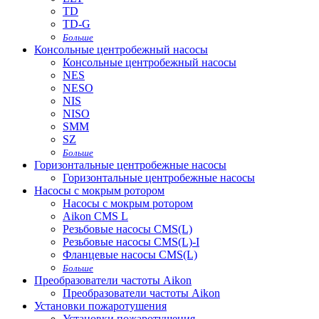
TD
TD-G
Больше
Консольные центробежный насосы
Консольные центробежный насосы
NES
NESO
NIS
NISO
SMM
SZ
Больше
Горизонтальные центробежные насосы
Горизонтальные центробежные насосы
Насосы с мокрым ротором
Насосы с мокрым ротором
Aikon CMS L
Резьбовые насосы CMS(L)
Резьбовые насосы CMS(L)-I
Фланцевые насосы CMS(L)
Больше
Преобразователи частоты Aikon
Преобразователи частоты Aikon
Установки пожаротушения
Установки пожаротушения