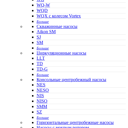
WQ-W
WQD
WQX с колесом Vortex
Больше
Скважинные насосы
Aikon SM
SJ
SM
Больше
Циркуляционные насосы
LLT
TD
TD-G
Больше
Консольные центробежный насосы
NES
NESO
NIS
NISO
SMM
SZ
Больше
Горизонтальные центробежные насосы
Насосы с мокрым ротором