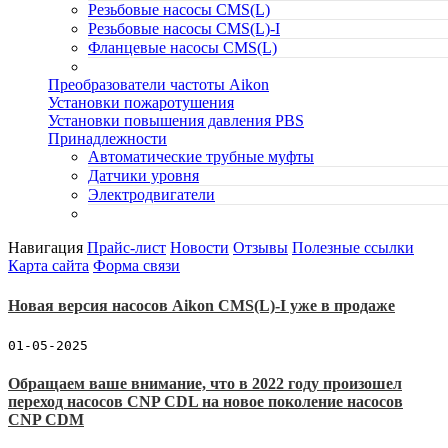
Резьбовые насосы CMS(L)
Резьбовые насосы CMS(L)-I
Фланцевые насосы CMS(L)
Преобразователи частоты Aikon
Установки пожаротушения
Установки повышения давления PBS
Принадлежности
Автоматические трубные муфты
Датчики уровня
Электродвигатели
Навигация
Прайс-лист
Новости
Отзывы
Полезные ссылки
Карта сайта
Форма связи
Новая версия насосов Aikon CMS(L)-I уже в продаже
01-05-2025
Обращаем ваше внимание, что в 2022 году произошел
переход насосов CNP CDL на новое поколение насосов
CNP CDM