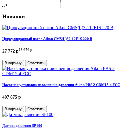
до
Новинки
Циркуляционный насос Aikon CMS(L)32-12F1S 220 В
28 676
p
27 772 p
В корзину
Отложить
Насосная установка повышения давления Aikon PBS 2 CDM15-4 FCC
407 875 p
В корзину
Отложить
Датчик давления SP100