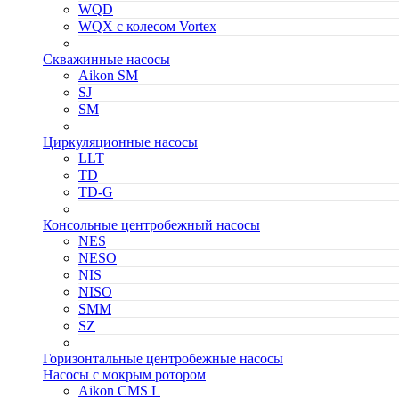
WQD
WQX с колесом Vortex
Скважинные насосы
Aikon SM
SJ
SM
Циркуляционные насосы
LLT
TD
TD-G
Консольные центробежный насосы
NES
NESO
NIS
NISO
SMM
SZ
Горизонтальные центробежные насосы
Насосы с мокрым ротором
Aikon CMS L