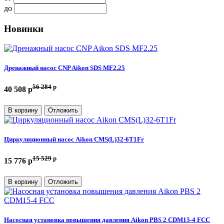
до
Новинки
Дренажный насос CNP Aikon SDS MF2.25
56 284
p
40 508 p
В корзину
Отложить
Циркуляционный насос Aikon CMS(L)32-6T1Fr
15 529
p
15 776 p
В корзину
Отложить
Насосная установка повышения давления Aikon PBS 2 CDM15-4 FCC