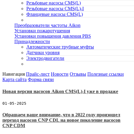
Резьбовые насосы CMS(L)
Резьбовые насосы CMS(L)-I
Фланцевые насосы CMS(L)
Преобразователи частоты Aikon
Установки пожаротушения
Установки повышения давления PBS
Принадлежности
Автоматические трубные муфты
Датчики уровня
Электродвигатели
Навигация
Прайс-лист
Новости
Отзывы
Полезные ссылки
Карта сайта
Форма связи
Новая версия насосов Aikon CMS(L)-I уже в продаже
01-05-2025
Обращаем ваше внимание, что в 2022 году произошел
переход насосов CNP CDL на новое поколение насосов
CNP CDM