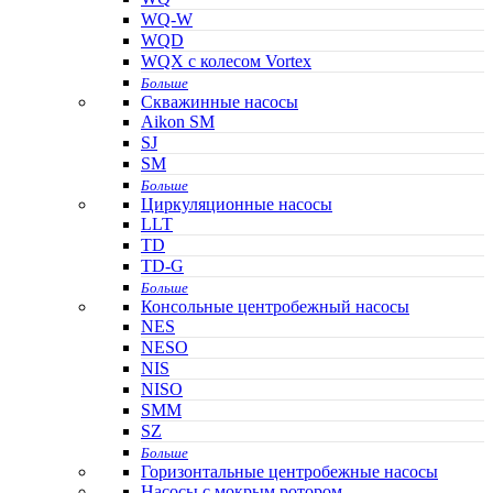
WQ-W
WQD
WQX с колесом Vortex
Больше
Скважинные насосы
Aikon SM
SJ
SM
Больше
Циркуляционные насосы
LLT
TD
TD-G
Больше
Консольные центробежный насосы
NES
NESO
NIS
NISO
SMM
SZ
Больше
Горизонтальные центробежные насосы
Насосы с мокрым ротором