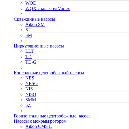
WQD
WQX с колесом Vortex
Скважинные насосы
Aikon SM
SJ
SM
Циркуляционные насосы
LLT
TD
TD-G
Консольные центробежный насосы
NES
NESO
NIS
NISO
SMM
SZ
Горизонтальные центробежные насосы
Насосы с мокрым ротором
Aikon CMS L