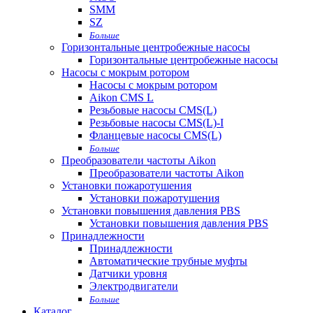
SMM
SZ
Больше
Горизонтальные центробежные насосы
Горизонтальные центробежные насосы
Насосы с мокрым ротором
Насосы с мокрым ротором
Aikon CMS L
Резьбовые насосы CMS(L)
Резьбовые насосы CMS(L)-I
Фланцевые насосы CMS(L)
Больше
Преобразователи частоты Aikon
Преобразователи частоты Aikon
Установки пожаротушения
Установки пожаротушения
Установки повышения давления PBS
Установки повышения давления PBS
Принадлежности
Принадлежности
Автоматические трубные муфты
Датчики уровня
Электродвигатели
Больше
Каталог