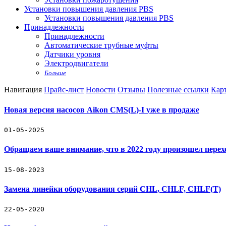
Установки повышения давления PBS
Установки повышения давления PBS
Принадлежности
Принадлежности
Автоматические трубные муфты
Датчики уровня
Электродвигатели
Больше
Навигация
Прайс-лист
Новости
Отзывы
Полезные ссылки
Карт
Новая версия насосов Aikon CMS(L)-I уже в продаже
01-05-2025
Обращаем ваше внимание, что в 2022 году произошел пере
15-08-2023
Замена линейки оборудования серий CHL, CHLF, CHLF(T)
22-05-2020