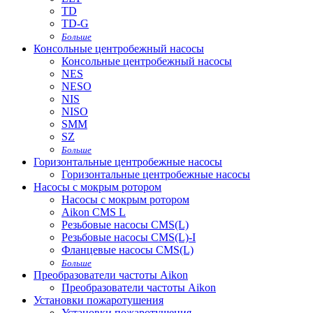
TD
TD-G
Больше
Консольные центробежный насосы
Консольные центробежный насосы
NES
NESO
NIS
NISO
SMM
SZ
Больше
Горизонтальные центробежные насосы
Горизонтальные центробежные насосы
Насосы с мокрым ротором
Насосы с мокрым ротором
Aikon CMS L
Резьбовые насосы CMS(L)
Резьбовые насосы CMS(L)-I
Фланцевые насосы CMS(L)
Больше
Преобразователи частоты Aikon
Преобразователи частоты Aikon
Установки пожаротушения
Установки пожаротушения