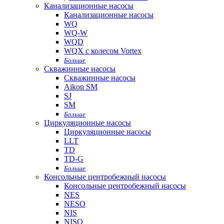
Канализационные насосы
Канализационные насосы
WQ
WQ-W
WQD
WQX с колесом Vortex
Больше
Скважинные насосы
Скважинные насосы
Aikon SM
SJ
SM
Больше
Циркуляционные насосы
Циркуляционные насосы
LLT
TD
TD-G
Больше
Консольные центробежный насосы
Консольные центробежный насосы
NES
NESO
NIS
NISO