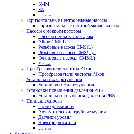
SMM
SZ
Больше
Горизонтальные центробежные насосы
Горизонтальные центробежные насосы
Насосы с мокрым ротором
Насосы с мокрым ротором
Aikon CMS L
Резьбовые насосы CMS(L)
Резьбовые насосы CMS(L)-I
Фланцевые насосы CMS(L)
Больше
Преобразователи частоты Aikon
Преобразователи частоты Aikon
Установки пожаротушения
Установки пожаротушения
Установки повышения давления PBS
Установки повышения давления PBS
Принадлежности
Принадлежности
Автоматические трубные муфты
Датчики уровня
Электродвигатели
Больше
Каталог