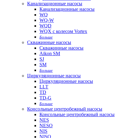
Канализационные насосы
Канализационные насосы
WQ
WQ-W
WQD
WQX с колесом Vortex
Больше
Скважинные насосы
Скважинные насосы
Aikon SM
SJ
SM
Больше
Циркуляционные насосы
Циркуляционные насосы
LLT
TD
TD-G
Больше
Консольные центробежный насосы
Консольные центробежный насосы
NES
NESO
NIS
NISO