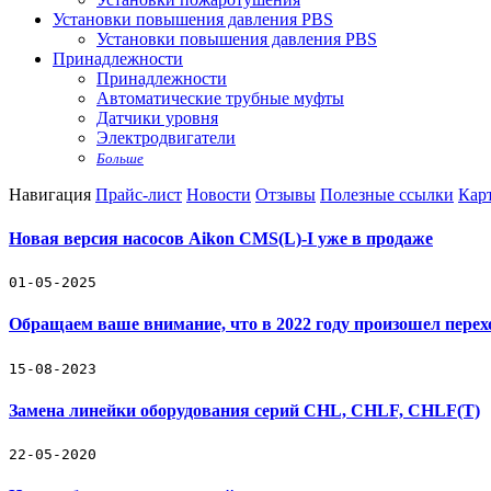
Установки повышения давления PBS
Установки повышения давления PBS
Принадлежности
Принадлежности
Автоматические трубные муфты
Датчики уровня
Электродвигатели
Больше
Навигация
Прайс-лист
Новости
Отзывы
Полезные ссылки
Карт
Новая версия насосов Aikon CMS(L)-I уже в продаже
01-05-2025
Обращаем ваше внимание, что в 2022 году произошел пере
15-08-2023
Замена линейки оборудования серий CHL, CHLF, CHLF(T)
22-05-2020