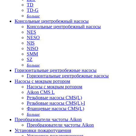
TD
TD-G
Больше
Консольные центробежный насосы
Консольные центробежный насосы
NES
NESO
NIS
NISO
SMM
SZ
Больше
Горизонтальные центробежные насосы
Горизонтальные центробежные насосы
Насосы с мокрым ротором
Насосы с мокрым ротором
Aikon CMS L
Резьбовые насосы CMS(L)
Резьбовые насосы CMS(L)-I
Фланцевые насосы CMS(L)
Больше
Преобразователи частоты Aikon
Преобразователи частоты Aikon
Установки пожаротушения
Установки пожаротушения