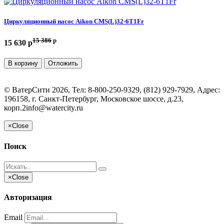
Циркуляционный насос Aikon CMS(L)32-6T1Fr
15 386
p
15 630 p
В корзину
Отложить
©
ВатерСити
2026, Тел:
8-800-250-9329, (812) 929-7929
,
Адрес:
196158, г. Санкт-Петербург, Московское шоссе, д.23,
корп.2
info@watercity.ru
×
Close
Поиск
×
Close
Авторизация
Email