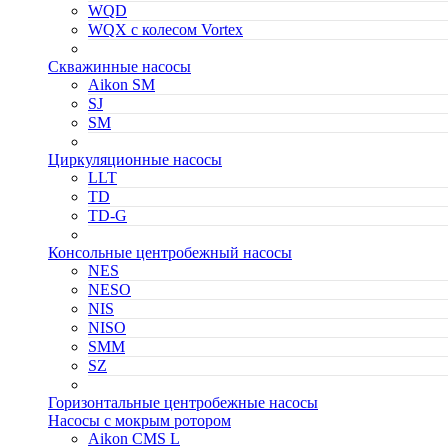
WQD
WQX с колесом Vortex
Скважинные насосы
Aikon SM
SJ
SM
Циркуляционные насосы
LLT
TD
TD-G
Консольные центробежный насосы
NES
NESO
NIS
NISO
SMM
SZ
Горизонтальные центробежные насосы
Насосы с мокрым ротором
Aikon CMS L