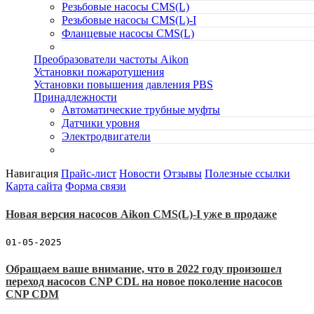
Резьбовые насосы CMS(L)
Резьбовые насосы CMS(L)-I
Фланцевые насосы CMS(L)
Преобразователи частоты Aikon
Установки пожаротушения
Установки повышения давления PBS
Принадлежности
Автоматические трубные муфты
Датчики уровня
Электродвигатели
Навигация
Прайс-лист
Новости
Отзывы
Полезные ссылки
Карта сайта
Форма связи
Новая версия насосов Aikon CMS(L)-I уже в продаже
01-05-2025
Обращаем ваше внимание, что в 2022 году произошел
переход насосов CNP CDL на новое поколение насосов
CNP CDM