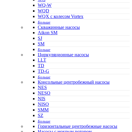
WQ-W
WQD
WQX с колесом Vortex
Больше
Скважинные насосы
Aikon SM
SJ
SM
Больше
Циркуляционные насосы
LLT
TD
TD-G
Больше
Консольные центробежный насосы
NES
NESO
NIS
NISO
SMM
SZ
Больше
Горизонтальные центробежные насосы
Насосы с мокрым ротором