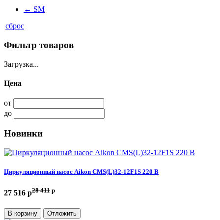
←
SM
сброс
Фильтр товаров
Загрузка...
Цена
от
до
Новинки
Циркуляционный насос Aikon CMS(L)32-12F1S 220 В
28 411
p
27 516 p
В корзину
Отложить