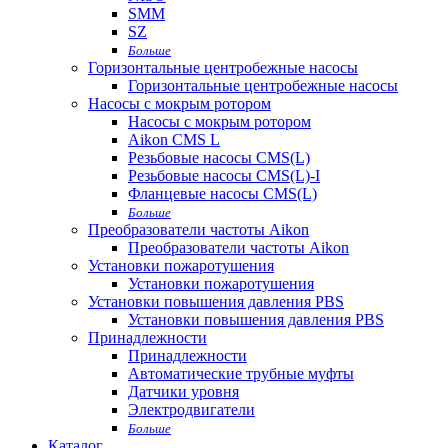
SMM
SZ
Больше
Горизонтальные центробежные насосы
Горизонтальные центробежные насосы
Насосы с мокрым ротором
Насосы с мокрым ротором
Aikon CMS L
Резьбовые насосы CMS(L)
Резьбовые насосы CMS(L)-I
Фланцевые насосы CMS(L)
Больше
Преобразователи частоты Aikon
Преобразователи частоты Aikon
Установки пожаротушения
Установки пожаротушения
Установки повышения давления PBS
Установки повышения давления PBS
Принадлежности
Принадлежности
Автоматические трубные муфты
Датчики уровня
Электродвигатели
Больше
Каталог