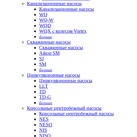
Канализационные насосы
Канализационные насосы
WQ
WQ-W
WQD
WQX с колесом Vortex
Больше
Скважинные насосы
Скважинные насосы
Aikon SM
SJ
SM
Больше
Циркуляционные насосы
Циркуляционные насосы
LLT
TD
TD-G
Больше
Консольные центробежный насосы
Консольные центробежный насосы
NES
NESO
NIS
NISO