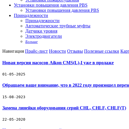
Установки повышения давления PBS
Установки повышения давления PBS
Принадлежности
Принадлежности
Автоматические трубные муфты
Датчики уровня
Электродвигатели
Больше
Навигация
Прайс-лист
Новости
Отзывы
Полезные ссылки
Карт
Новая версия насосов Aikon CMS(L)-I уже в продаже
01-05-2025
Обращаем ваше внимание, что в 2022 году произошел пере
15-08-2023
Замена линейки оборудования серий CHL, CHLF, CHLF(T)
22-05-2020